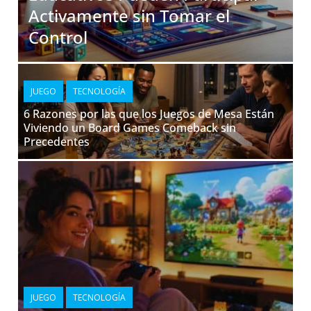
Activamente sin Tomar el
Control
JUEGO
TECNOLOGÍA
6 Razones por las que los Juegos de Mesa Están
Viviendo un Board Games Comeback sin
Precedentes
JUEGO
TECNOLOGÍA