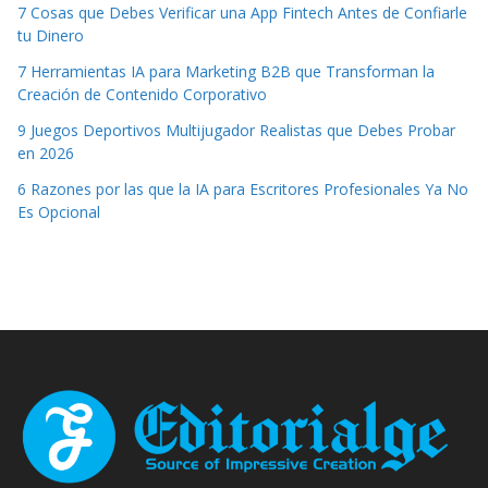
7 Cosas que Debes Verificar una App Fintech Antes de Confiarle
tu Dinero
7 Herramientas IA para Marketing B2B que Transforman la
Creación de Contenido Corporativo
9 Juegos Deportivos Multijugador Realistas que Debes Probar
en 2026
6 Razones por las que la IA para Escritores Profesionales Ya No
Es Opcional