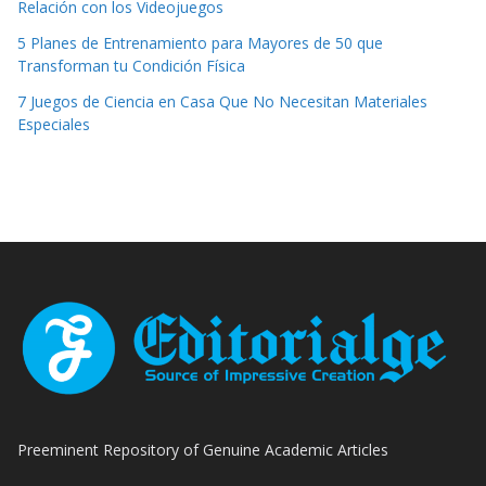
Relación con los Videojuegos
5 Planes de Entrenamiento para Mayores de 50 que
Transforman tu Condición Física
7 Juegos de Ciencia en Casa Que No Necesitan Materiales
Especiales
Preeminent Repository of Genuine Academic Articles