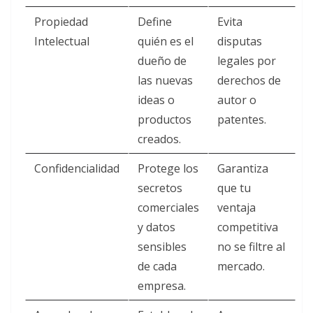
Propiedad
Define
Evita
Intelectual
quién es el
disputas
dueño de
legales por
las nuevas
derechos de
ideas o
autor o
productos
patentes.
creados.
Confidencialidad
Protege los
Garantiza
secretos
que tu
comerciales
ventaja
y datos
competitiva
sensibles
no se filtre al
de cada
mercado.
empresa.