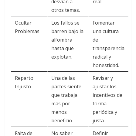
desvían a
real.
otros temas.
Ocultar
Los fallos se
Fomentar
Problemas
barren bajo la
una cultura
alfombra
de
hasta que
transparencia
explotan.
radical y
honestidad.
Reparto
Una de las
Revisar y
Injusto
partes siente
ajustar los
que trabaja
incentivos de
más por
forma
menos
periódica y
beneficio.
justa.
Falta de
No saber
Definir