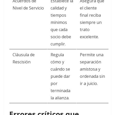
Acuerdos de
Establece la
Asegura que
Nivel de Servicio
calidad y
el cliente
tiempos
final reciba
mínimos
siempre un
que cada
trato
socio debe
excelente.
cumplir.
Cláusula de
Regula
Permite una
Rescisión
cómo y
separación
cuándo se
amistosa y
puede dar
ordenada sin
por
ir a juicio.
terminada
la alianza.
Errores críticos que