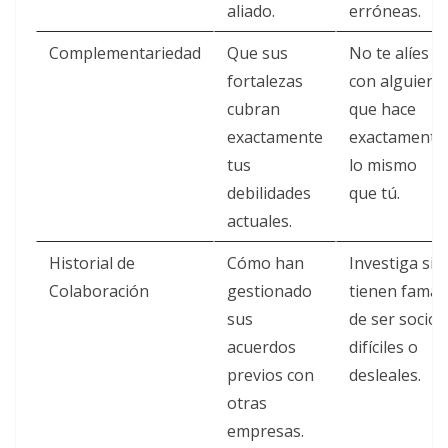
aliado.
erróneas.
Complementariedad
Que sus
No te alíes
fortalezas
con alguien
cubran
que hace
exactamente
exactamente
tus
lo mismo
debilidades
que tú.
actuales.
Historial de
Cómo han
Investiga si
Colaboración
gestionado
tienen fama
sus
de ser socios
acuerdos
difíciles o
previos con
desleales.
otras
empresas.