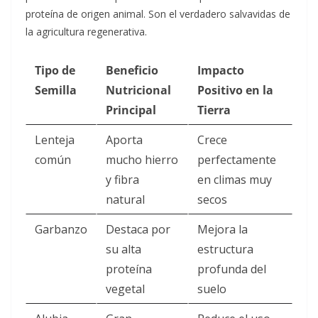
proteína de origen animal. Son el verdadero salvavidas de
la agricultura regenerativa.
Tipo de
Beneficio
Impacto
Semilla
Nutricional
Positivo en la
Principal
Tierra
Lenteja
Aporta
Crece
común
mucho hierro
perfectamente
y fibra
en climas muy
natural
secos
Garbanzo
Destaca por
Mejora la
su alta
estructura
proteína
profunda del
vegetal
suelo