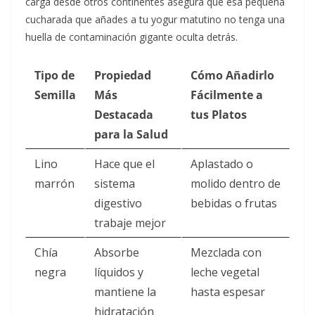
carga desde otros continentes asegura que esa pequeña
cucharada que añades a tu yogur matutino no tenga una
huella de contaminación gigante oculta detrás.
Tipo de
Propiedad
Cómo Añadirlo
Semilla
Más
Fácilmente a
Destacada
tus Platos
para la Salud
Lino
Hace que el
Aplastado o
marrón
sistema
molido dentro de
digestivo
bebidas o frutas
trabaje mejor
Chía
Absorbe
Mezclada con
negra
líquidos y
leche vegetal
mantiene la
hasta espesar
hidratación