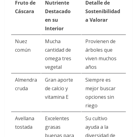
Fruto de
Nutriente
Detalle de
Cáscara
Destacado
Sostenibilidad
en su
a Valorar
Interior
Nuez
Mucha
Provienen de
común
cantidad de
árboles que
omega tres
viven muchos
vegetal
años
Almendra
Gran aporte
Siempre es
cruda
de calcio y
mejor buscar
vitamina E
opciones sin
riego
Avellana
Excelentes
Su cultivo
tostada
grasas
ayuda a la
buenas para
diversidad de