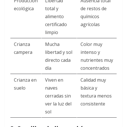
Producción
Libertad
Ausencia total
ecológica
total y
de restos de
alimento
químicos
certificado
agrícolas
limpio
Crianza
Mucha
Color muy
campera
libertad y sol
intenso y
directo cada
nutrientes muy
día
concentrados
Crianza en
Viven en
Calidad muy
suelo
naves
básica y
cerradas sin
textura menos
ver la luz del
consistente
sol