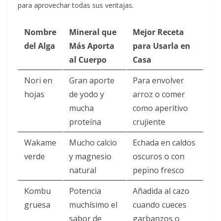
para aprovechar todas sus ventajas.
Nombre
Mineral que
Mejor Receta
del Alga
Más Aporta
para Usarla en
al Cuerpo
Casa
Nori en
Gran aporte
Para envolver
hojas
de yodo y
arroz o comer
mucha
como aperitivo
proteína
crujiente
Wakame
Mucho calcio
Echada en caldos
verde
y magnesio
oscuros o con
natural
pepino fresco
Kombu
Potencia
Añadida al cazo
gruesa
muchísimo el
cuando cueces
sabor de
garbanzos o