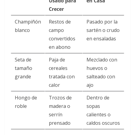
Usado para
en Casa
Crecer
Champiñón
Restos de
Pasado por la
blanco
campo
sartén o crudo
convertidos
en ensaladas
en abono
Seta de
Paja de
Mezclado con
tamaño
cereales
huevos o
grande
tratada con
salteado con
calor
ajo
Hongo de
Trozos de
Dentro de
roble
madera o
sopas
serrín
calientes o
prensado
caldos oscuros