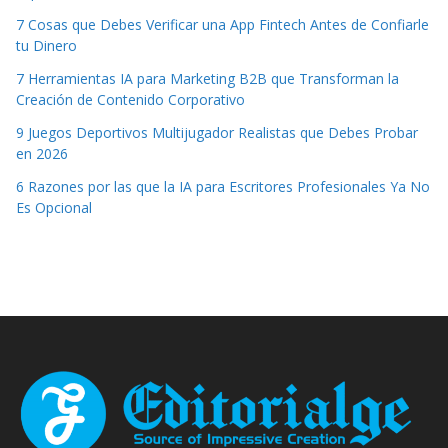
7 Cosas que Debes Verificar una App Fintech Antes de Confiarle
tu Dinero
7 Herramientas IA para Marketing B2B que Transforman la
Creación de Contenido Corporativo
9 Juegos Deportivos Multijugador Realistas que Debes Probar
en 2026
6 Razones por las que la IA para Escritores Profesionales Ya No
Es Opcional