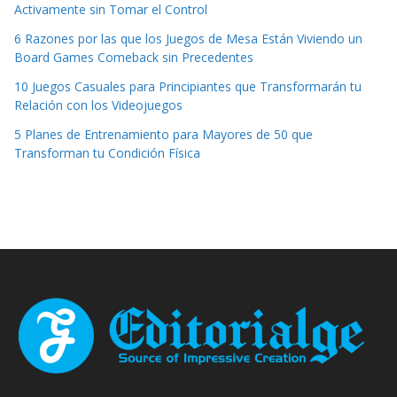
Activamente sin Tomar el Control
6 Razones por las que los Juegos de Mesa Están Viviendo un
Board Games Comeback sin Precedentes
10 Juegos Casuales para Principiantes que Transformarán tu
Relación con los Videojuegos
5 Planes de Entrenamiento para Mayores de 50 que
Transforman tu Condición Física