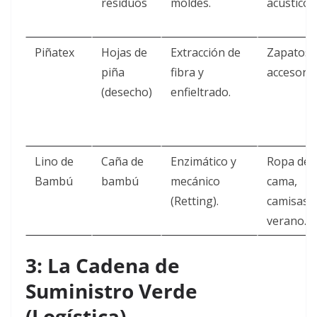
residuos
moldes.
acústico.
Piñatex
Hojas de
Extracción de
Zapatos,
piña
fibra y
accesorio
(desecho)
enfieltrado.
Lino de
Caña de
Enzimático y
Ropa de
Bambú
bambú
mecánico
cama,
(Retting).
camisas 
verano.
3: La Cadena de
Suministro Verde
(Logística)