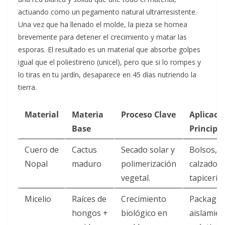
actuando como un pegamento natural ultrarresistente.
Una vez que ha llenado el molde, la pieza se hornea
brevemente para detener el crecimiento y matar las
esporas. El resultado es un material que absorbe golpes
igual que el poliestireno (unicel), pero que si lo rompes y
lo tiras en tu jardín, desaparece en 45 días nutriendo la
tierra.
Material
Materia
Proceso Clave
Aplicaci
Base
Principal
Cuero de
Cactus
Secado solar y
Bolsos,
Nopal
maduro
polimerización
calzado,
vegetal.
tapicería.
Micelio
Raíces de
Crecimiento
Packagin
hongos +
biológico en
aislamie