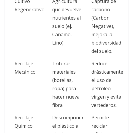
Cultivo
Agricultura
Captura de
Regenerativo
que devuelve
carbono
nutrientes al
(Carbon
suelo (ej.
Negative),
Cáñamo,
mejora la
Lino).
biodiversidad
del suelo.
Reciclaje
Triturar
Reduce
Mecánico
materiales
drásticamente
(botellas,
el uso de
ropa) para
petróleo
hacer nueva
virgen y evita
fibra.
vertederos.
Reciclaje
Descomponer
Permite
Químico
el plástico a
reciclar