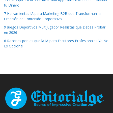
tu Dinero
7 Herramientas IA para Marketing B2B que Transforman la
Creación de Contenido Corporativo
9 Juegos Deportivos Multijugador Realistas que Debes Probar
en 2026
6 Razones por las que la IA para Escritores Profesionales Ya No
Es Opcional