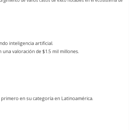
rgimiento de varios casos de éxito notables en el ecosistema de
o inteligencia artificial.
 una valoración de $1.5 mil millones.
l primero en su categoría en Latinoamérica.