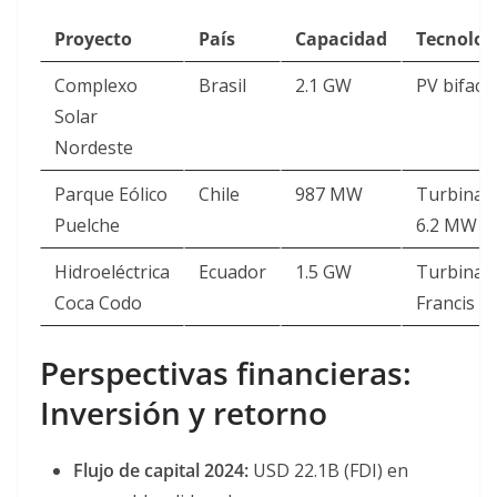
Proyecto
País
Capacidad
Tecnolog
Complexo
Brasil
2.1 GW
PV bifacia
Solar
Nordeste
Parque Eólico
Chile
987 MW
Turbinas
Puelche
6.2 MW
Hidroeléctrica
Ecuador
1.5 GW
Turbinas
Coca Codo
Francis
Perspectivas financieras:
Inversión y retorno
Flujo de capital 2024:
USD 22.1B (FDI) en