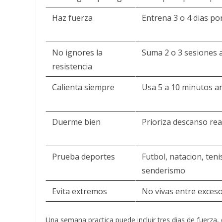
Haz fuerza
Entrena 3 o 4 dias p
No ignores la
Suma 2 o 3 sesiones 
resistencia
Calienta siempre
Usa 5 a 10 minutos a
Duerme bien
Prioriza descanso rea
Prueba deportes
Futbol, natacion, tenis
senderismo
Evita extremos
No vivas entre exces
Una semana practica puede incluir tres dias de fuerza,