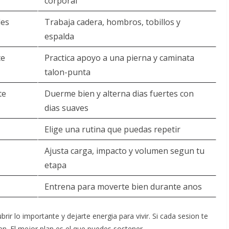
corporal
les
Trabaja cadera, hombros, tobillos y
espalda
te
Practica apoyo a una pierna y caminata
talon-punta
te
Duerme bien y alterna dias fuertes con
dias suaves
Elige una rutina que puedas repetir
Ajusta carga, impacto y volumen segun tu
etapa
Entrena para moverte bien durante anos
ir lo importante y dejarte energia para vivir. Si cada sesion te
n. El mejor plan es el que puedes sostener.