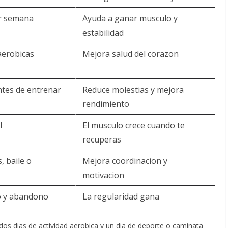
or semana
Ayuda a ganar musculo y
estabilidad
aerobicas
Mejora salud del corazon
ntes de entrenar
Reduce molestias y mejora
rendimiento
l
El musculo crece cuando te
recuperas
, baile o
Mejora coordinacion y
motivacion
o y abandono
La regularidad gana
 dos dias de actividad aerobica y un dia de deporte o caminata