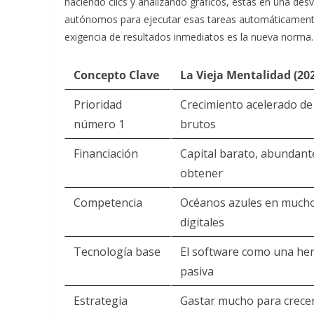
haciendo clics y analizando gráficos, estás en una d
autónomos para ejecutar esas tareas automáticamente.
exigencia de resultados inmediatos es la nueva norma.
Concepto Clave
La Vieja Mentalidad (20
Prioridad
Crecimiento acelerado de
número 1
brutos
Financiación
Capital barato, abundante
obtener
Competencia
Océanos azules en mucho
digitales
Tecnología base
El software como una he
pasiva
Estrategia
Gastar mucho para crece