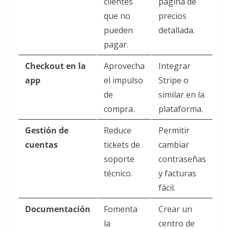
clientes
página de
que no
precios
pueden
detallada.
pagar.
Checkout en la
Aprovecha
Integrar
app
el impulso
Stripe o
de
similar en la
compra.
plataforma.
Gestión de
Reduce
Permitir
cuentas
tickets de
cambiar
soporte
contraseñas
técnico.
y facturas
fácil.
Documentación
Fomenta
Crear un
la
centro de