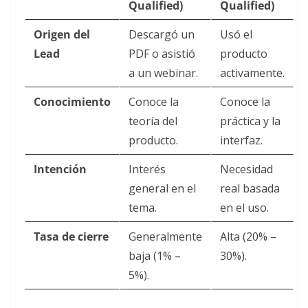
Qualified)
Qualified)
Origen del
Descargó un
Usó el
Lead
PDF o asistió
producto
a un webinar.
activamente.
Conocimiento
Conoce la
Conoce la
teoría del
práctica y la
producto.
interfaz.
Intención
Interés
Necesidad
general en el
real basada
tema.
en el uso.
Tasa de cierre
Generalmente
Alta (20% –
baja (1% –
30%).
5%).