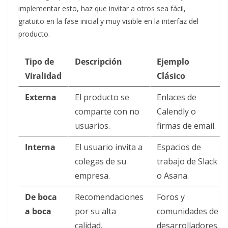
implementar esto, haz que invitar a otros sea fácil,
gratuito en la fase inicial y muy visible en la interfaz del
producto.
Tipo de
Descripción
Ejemplo
Viralidad
Clásico
Externa
El producto se
Enlaces de
comparte con no
Calendly o
usuarios.
firmas de email.
Interna
El usuario invita a
Espacios de
colegas de su
trabajo de Slack
empresa.
o Asana.
De boca
Recomendaciones
Foros y
a boca
por su alta
comunidades de
calidad.
desarrolladores.