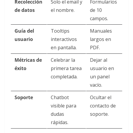
Recolección
Solo el email y
Formularios
de datos
el nombre.
de 10
campos.
Guía del
Tooltips
Manuales
usuario
interactivos
largos en
en pantalla.
PDF.
Métricas de
Celebrar la
Dejar al
éxito
primera tarea
usuario en
completada.
un panel
vacío.
Soporte
Chatbot
Ocultar el
visible para
contacto de
dudas
soporte.
rápidas.