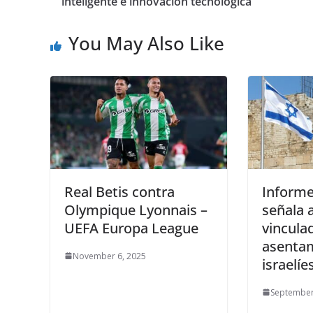
inteligente e innovación tecnológica
You May Also Like
Real Betis contra
Informe
Olympique Lyonnais –
señala 
UEFA Europa League
vincula
asenta
November 6, 2025
israelíe
September