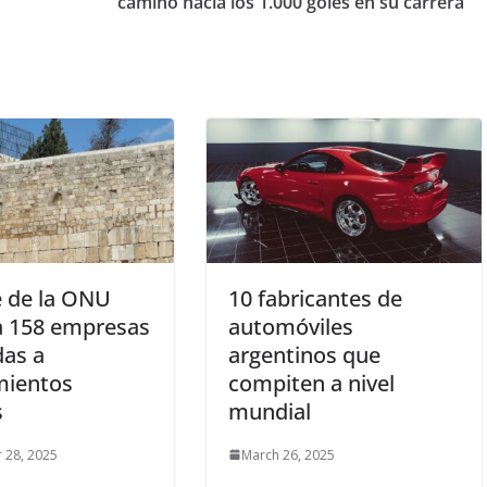
camino hacia los 1.000 goles en su carrera
 de la ONU
10 fabricantes de
a 158 empresas
automóviles
das a
argentinos que
mientos
compiten a nivel
s
mundial
 28, 2025
March 26, 2025