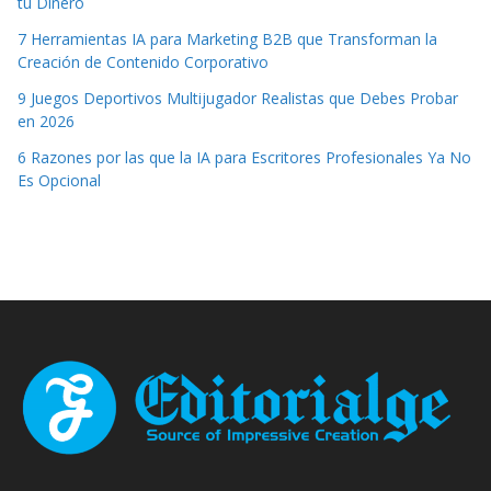
tu Dinero
7 Herramientas IA para Marketing B2B que Transforman la
Creación de Contenido Corporativo
9 Juegos Deportivos Multijugador Realistas que Debes Probar
en 2026
6 Razones por las que la IA para Escritores Profesionales Ya No
Es Opcional