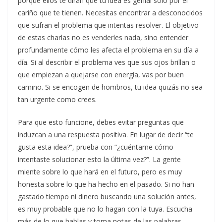
porque ellos te dirán que tu idea es genial solo por el
cariño que te tienen. Necesitas encontrar a desconocidos
que sufran el problema que intentas resolver. El objetivo
de estas charlas no es venderles nada, sino entender
profundamente cómo les afecta el problema en su día a
día. Si al describir el problema ves que sus ojos brillan o
que empiezan a quejarse con energía, vas por buen
camino. Si se encogen de hombros, tu idea quizás no sea
tan urgente como crees.
Para que esto funcione, debes evitar preguntas que
induzcan a una respuesta positiva. En lugar de decir “te
gusta esta idea?”, prueba con “¿cuéntame cómo
intentaste solucionar esto la última vez?”. La gente
miente sobre lo que hará en el futuro, pero es muy
honesta sobre lo que ha hecho en el pasado. Si no han
gastado tiempo ni dinero buscando una solución antes,
es muy probable que no lo hagan con la tuya. Escucha
más de lo que hablas y toma notas de las palabras