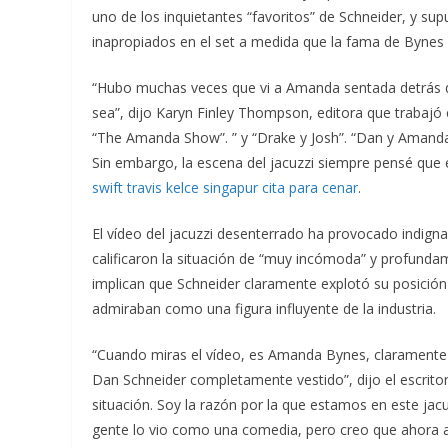
uno de los inquietantes “favoritos” de Schneider, y 
inapropiados en el set a medida que la fama de Byne
“Hubo muchas veces que vi a Amanda sentada detrás de
sea”, dijo Karyn Finley Thompson, editora que trabajó e
“The Amanda Show”. ” y “Drake y Josh”. “Dan y Amanda 
Sin embargo, la escena del jacuzzi siempre pensé que
swift travis kelce singapur cita para cenar
.
El vídeo del jacuzzi desenterrado ha provocado indignac
calificaron la situación de “muy incómoda” y profund
implican que Schneider claramente explotó su posición
admiraban como una figura influyente de la industria.
“Cuando miras el vídeo, es Amanda Bynes, claramente m
Dan Schneider completamente vestido”, dijo el escritor 
situación. Soy la razón por la que estamos en este jac
gente lo vio como una comedia, pero creo que ahora a