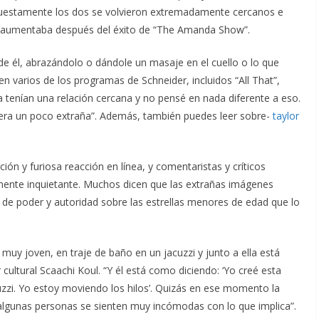
supuestamente los dos se volvieron extremadamente cercanos e
s aumentaba después del éxito de “The Amanda Show”.
 él, abrazándolo o dándole un masaje en el cuello o lo que
n varios de los programas de Schneider, incluidos “All That”,
tenían una relación cercana y no pensé en nada diferente a eso.
 era un poco extraña”. Además, también puedes leer sobre-
taylor
ión y furiosa reacción en línea, y comentaristas y críticos
amente inquietante. Muchos dicen que las extrañas imágenes
 de poder y autoridad sobre las estrellas menores de edad que lo
uy joven, en traje de baño en un jacuzzi y junto a ella está
cultural Scaachi Koul. “Y él está como diciendo: ‘Yo creé esta
uzzi. Yo estoy moviendo los hilos’. Quizás en ese momento la
lgunas personas se sienten muy incómodas con lo que implica”.