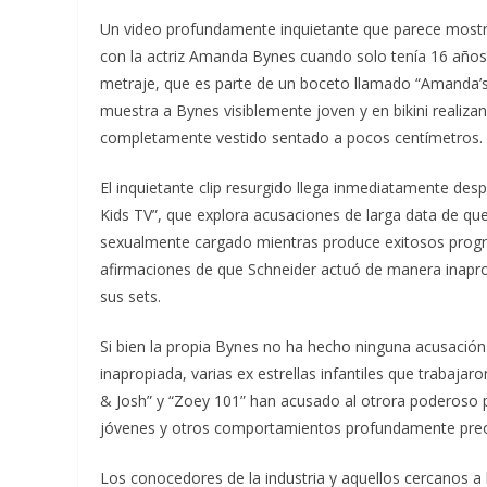
Un video profundamente inquietante que parece mostra
con la actriz Amanda Bynes cuando solo tenía 16 años h
metraje, que es parte de un boceto llamado “Amanda’
muestra a Bynes visiblemente joven y en bikini realiz
completamente vestido sentado a pocos centímetros. le
El inquietante clip resurgido llega inmediatamente des
Kids TV”, que explora acusaciones de larga data de que
sexualmente cargado mientras produce exitosos progr
afirmaciones de que Schneider actuó de manera inapro
sus sets.
Si bien la propia Bynes no ha hecho ninguna acusación
inapropiada, varias ex estrellas infantiles que trabaj
& Josh” y “Zoey 101” han acusado al otrora poderoso p
jóvenes y otros comportamientos profundamente preoc
Los conocedores de la industria y aquellos cercanos a