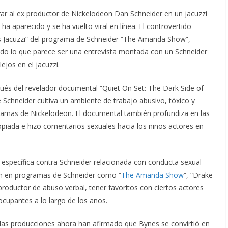
r al ex productor de Nickelodeon Dan Schneider en un jacuzzi
a aparecido y se ha vuelto viral en línea. El controvertido
s Jacuzzi” del programa de Schneider “The Amanda Show”,
ando lo que parece ser una entrevista montada con un Schneider
jos en el jacuzzi.
pués del revelador documental “Quiet On Set: The Dark Side of
 Schneider cultiva un ambiente de trabajo abusivo, tóxico y
amas de Nickelodeon. El documental también profundiza en las
piada e hizo comentarios sexuales hacia los niños actores en
 específica contra Schneider relacionada con conducta sexual
aron en programas de Schneider como “
The Amanda Show
“, “Drake
roductor de abuso verbal, tener favoritos con ciertos actores
upantes a lo largo de los años.
 las producciones ahora han afirmado que Bynes se convirtió en