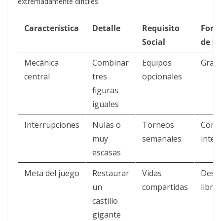
extremadamente difíciles.
Característica
Detalle
Requisito
Form
Social
de P
Mecánica
Combinar
Equipos
Gratu
central
tres
opcionales
figuras
iguales
Interrupciones
Nulas o
Torneos
Comp
muy
semanales
inter
escasas
Meta del juego
Restaurar
Vidas
Desc
un
compartidas
libre
castillo
gigante