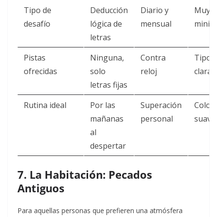
Tipo de
Deducción
Diario y
Muy
desafío
lógica de
mensual
minima
letras
Pistas
Ninguna,
Contra
Tipog
ofrecidas
solo
reloj
clara
letras fijas
Rutina ideal
Por las
Superación
Color
mañanas
personal
suave
al
despertar
7. La Habitación: Pecados
Antiguos
Para aquellas personas que prefieren una atmósfera