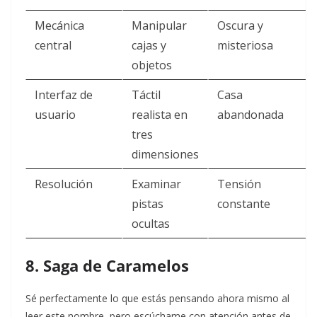
Mecánica
Manipular
Oscura y
central
cajas y
misteriosa
objetos
Interfaz de
Táctil
Casa
usuario
realista en
abandonada
tres
dimensiones
Resolución
Examinar
Tensión
pistas
constante
ocultas
8. Saga de Caramelos
Sé perfectamente lo que estás pensando ahora mismo al
leer este nombre, pero escúchame con atención antes de