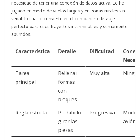
necesidad de tener una conexión de datos activa. Lo he
jugado en medio de vuelos largos y en zonas rurales sin
señal, lo cual lo convierte en el compañero de viaje
perfecto para esos trayectos interminables y sumamente
aburridos.
Característica
Detalle
Dificultad
Conex
Necesa
Tarea
Rellenar
Muy alta
Ningu
principal
formas
con
bloques
Regla estricta
Prohibido
Progresiva
Modo
girar las
avión i
piezas