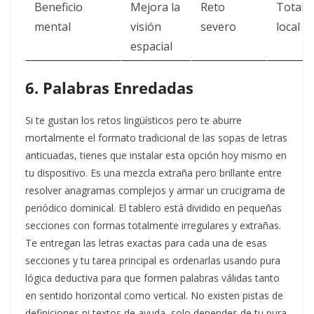
Beneficio
Mejora la
Reto
Totalm
mental
visión
severo
local
espacial
6. Palabras Enredadas
Si te gustan los retos lingüísticos pero te aburre
mortalmente el formato tradicional de las sopas de letras
anticuadas, tienes que instalar esta opción hoy mismo en
tu dispositivo. Es una mezcla extraña pero brillante entre
resolver anagramas complejos y armar un crucigrama de
periódico dominical. El tablero está dividido en pequeñas
secciones con formas totalmente irregulares y extrañas.
Te entregan las letras exactas para cada una de esas
secciones y tu tarea principal es ordenarlas usando pura
lógica deductiva para que formen palabras válidas tanto
en sentido horizontal como vertical. No existen pistas de
definiciones ni textos de ayuda, solo dependes de tu pura