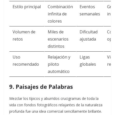
Estilo principal
Combinación
Eventos
Gra
infinita de
semanales
inici
colores
Volumen de
Miles de
Dificultad
Com
retos
escenarios
ajustada
opc
distintos
Uso
Relajación y
Ligas
Vid
recomendado
piloto
globales
rec
automático
9. Paisajes de Palabras
Mezclar los típicos y aburridos crucigramas de toda la
vida con fondos fotográficos relajantes de la naturaleza
profunda fue una idea comercial sencillamente brillante.