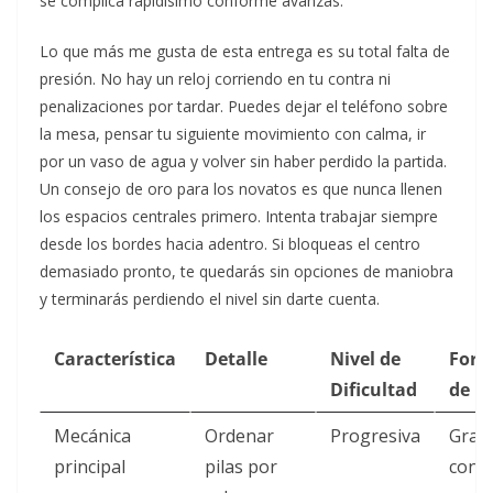
se complica rapidísimo conforme avanzas.
Lo que más me gusta de esta entrega es su total falta de
presión. No hay un reloj corriendo en tu contra ni
penalizaciones por tardar. Puedes dejar el teléfono sobre
la mesa, pensar tu siguiente movimiento con calma, ir
por un vaso de agua y volver sin haber perdido la partida.
Un consejo de oro para los novatos es que nunca llenen
los espacios centrales primero. Intenta trabajar siempre
desde los bordes hacia adentro. Si bloqueas el centro
demasiado pronto, te quedarás sin opciones de maniobra
y terminarás perdiendo el nivel sin darte cuenta.
Característica
Detalle
Nivel de
Form
Dificultad
de P
Mecánica
Ordenar
Progresiva
Gratu
principal
pilas por
con