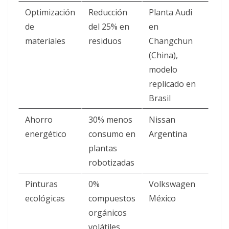
Optimización
Reducción
Planta Audi
de
del 25% en
en
materiales
residuos
Changchun
(China),
modelo
replicado en
Brasil
Ahorro
30% menos
Nissan
energético
consumo en
Argentina
plantas
robotizadas
Pinturas
0%
Volkswagen
ecológicas
compuestos
México
orgánicos
volátiles