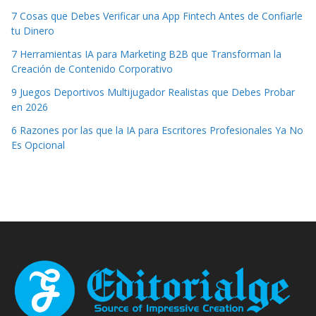
7 Cosas que Debes Verificar una App Fintech Antes de Confiarle
tu Dinero
7 Herramientas IA para Marketing B2B que Transforman la
Creación de Contenido Corporativo
9 Juegos Deportivos Multijugador Realistas que Debes Probar
en 2026
6 Razones por las que la IA para Escritores Profesionales Ya No
Es Opcional