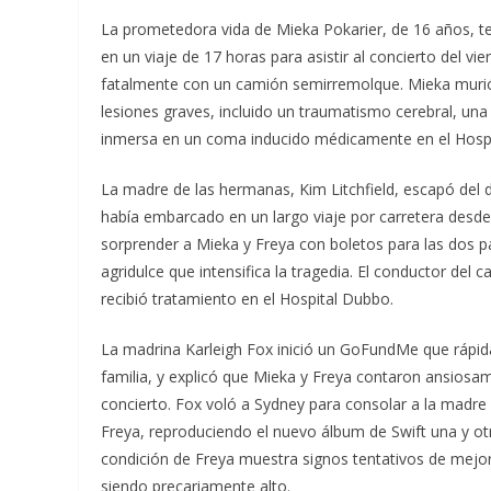
La prometedora vida de Mieka Pokarier, de 16 años, 
en un viaje de 17 horas para asistir al concierto del v
fatalmente con un camión semirremolque. Mieka murió 
lesiones graves, incluido un traumatismo cerebral, una
inmersa en un coma inducido médicamente en el Hosp
La madre de las hermanas, Kim Litchfield, escapó del d
había embarcado en un largo viaje por carretera desde
sorprender a Mieka y Freya con boletos para las dos pa
agridulce que intensifica la tragedia. El conductor del
recibió tratamiento en el Hospital Dubbo.
La madrina Karleigh Fox inició un GoFundMe que rápid
familia, y explicó que Mieka y Freya contaron ansiosa
concierto. Fox voló a Sydney para consolar a la madre 
Freya, reproduciendo el nuevo álbum de Swift una y otr
condición de Freya muestra signos tentativos de mejora
siendo precariamente alto.