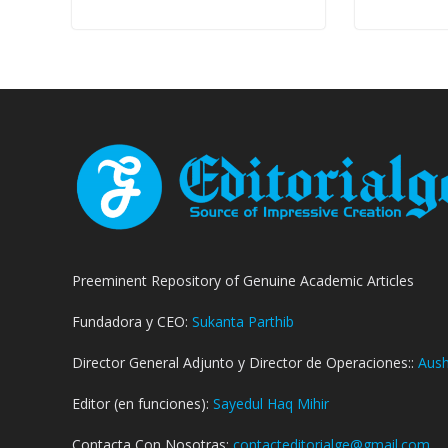
Preeminent Repository of Genuine Academic Articles
Fundadora y CEO:
Sukanta Parthib
Director General Adjunto y Director de Operaciones::
Aush
Editor (en funciones):
Sayedul Haq Mihir
Contacta Con Nosotras:
contacteditorialge@gmail.com