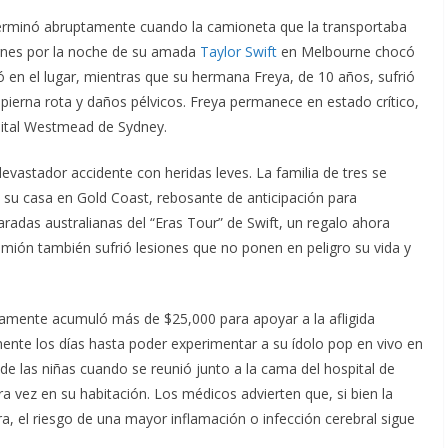
terminó abruptamente cuando la camioneta que la transportaba
iernes por la noche de su amada
Taylor Swift
en Melbourne chocó
en el lugar, mientras que su hermana Freya, de 10 años, sufrió
 pierna rota y daños pélvicos. Freya permanece en estado crítico,
ital Westmead de Sydney.
evastador accidente con heridas leves. La familia de tres se
 su casa en Gold Coast, rebosante de anticipación para
radas australianas del “Eras Tour” de Swift, un regalo ahora
 camión también sufrió lesiones que no ponen en peligro su vida y
amente acumuló más de $25,000 para apoyar a la afligida
mente los días hasta poder experimentar a su ídolo pop en vivo en
de las niñas cuando se reunió junto a la cama del hospital de
a vez en su habitación. Los médicos advierten que, si bien la
, el riesgo de una mayor inflamación o infección cerebral sigue