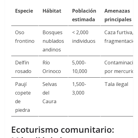
Especie
Hábitat
Población
Amenazas
estimada
principales
Oso
Bosques
< 2,000
Caza furtiva,
frontino
nublados
individuos
fragmentació
andinos
Delfín
Río
5,000-
Contaminació
rosado
Orinoco
10,000
por mercurio
Paují
Selvas
1,500-
Tala ilegal
copete
del
3,000
de
Caura
piedra
Ecoturismo comunitario: