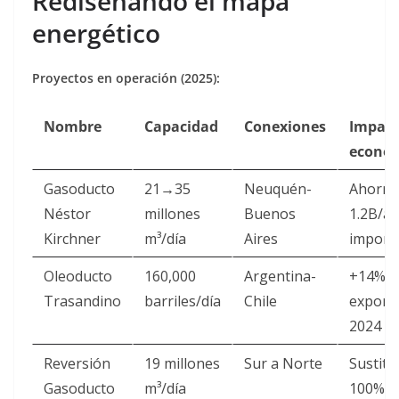
Rediseñando el mapa
energético
Proyectos en operación (2025):
Nombre
Capacidad
Conexiones
Impac
econó
Gasoducto
21→35
Neuquén-
Ahorro
Néstor
millones
Buenos
1.2B/a
Kirchner
m³/día
Aires
import
Oleoducto
160,000
Argentina-
+14%
Trasandino
barriles/día
Chile
export
2024
Reversión
19 millones
Sur a Norte
Sustitu
Gasoducto
m³/día
100% g