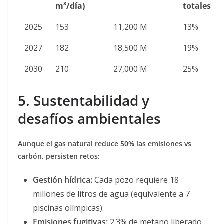
m³/día)
totales
2025
153
11,200 M
13%
2027
182
18,500 M
19%
2030
210
27,000 M
25%
5. Sustentabilidad y
desafíos ambientales
Aunque el gas natural reduce 50% las emisiones vs
carbón, persisten retos:
Gestión hídrica:
Cada pozo requiere 18
millones de litros de agua (equivalente a 7
piscinas olímpicas).
Emisiones fugitivas:
2.3% de metano liberado