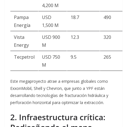
4,200 M
Pampa
USD
18.7
490
Energía
1,500 M
Vista
USD 900
12.3
320
Energy
M
Tecpetrol
USD 750
9.5
265
M
Este megaproyecto atrae a empresas globales como
ExxonMobil, Shell y Chevron, que junto a YPF están
desarrollando tecnologías de fracturación hidráulica y
perforación horizontal para optimizar la extracción.
2. Infraestructura crítica: