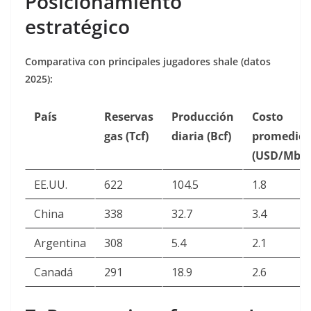
Posicionamiento
estratégico
Comparativa con principales jugadores shale (datos
2025):
País
Reservas
Producción
Costo
gas (Tcf)
diaria (Bcf)
promedio
(USD/Mbtu
EE.UU.
622
104.5
1.8
China
338
32.7
3.4
Argentina
308
5.4
2.1
Canadá
291
18.9
2.6