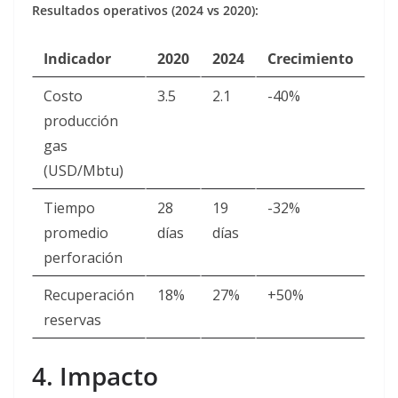
Resultados operativos (2024 vs 2020):
Indicador
2020
2024
Crecimiento
Costo
3.5
2.1
-40%
producción
gas
(USD/Mbtu)
Tiempo
28
19
-32%
promedio
días
días
perforación
Recuperación
18%
27%
+50%
reservas
4. Impacto