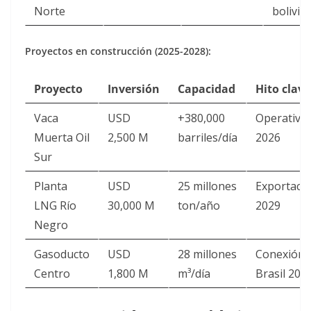
Norte
bolivia
Proyectos en construcción (2025-2028):
Proyecto
Inversión
Capacidad
Hito clave
Vaca
USD
+380,000
Operativo
Muerta Oil
2,500 M
barriles/día
2026
Sur
Planta
USD
25 millones
Exportaci
LNG Río
30,000 M
ton/año
2029
Negro
Gasoducto
USD
28 millones
Conexión
Centro
1,800 M
m³/día
Brasil 202