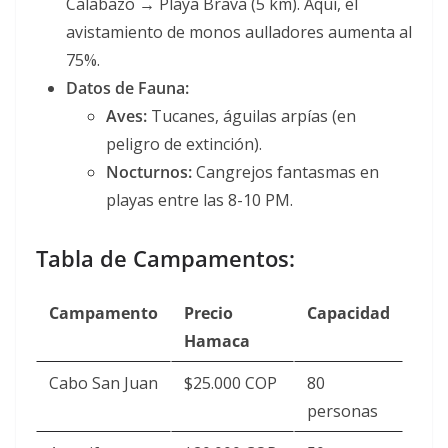
Calabazo → Playa Brava (5 km). Aquí, el
avistamiento de monos aulladores aumenta al
75%
.
Datos de Fauna:
Aves:
Tucanes, águilas arpías (en
peligro de extinción).
Nocturnos:
Cangrejos fantasmas en
playas entre las 8-10 PM
.
Tabla de Campamentos:
Campamento
Precio
Capacidad
Hamaca
Cabo San Juan
$25.000 COP
80
personas