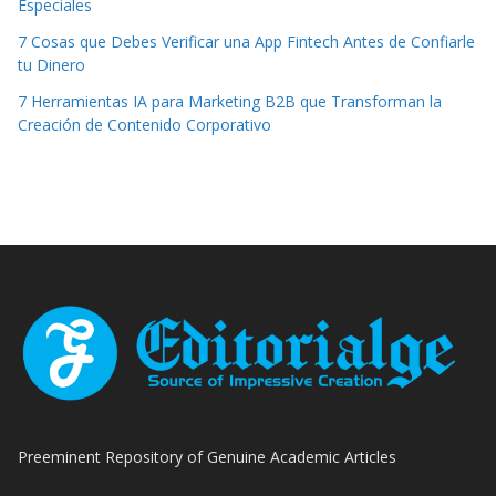
Especiales
7 Cosas que Debes Verificar una App Fintech Antes de Confiarle
tu Dinero
7 Herramientas IA para Marketing B2B que Transforman la
Creación de Contenido Corporativo
Preeminent Repository of Genuine Academic Articles